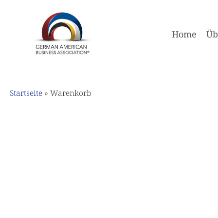
Skip
to
main
Home
Üb
content
Startseite
»
Warenkorb